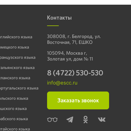
Контакты
308008, г. Белгород, ул.
нглийского языка
Восточная, 71, ЕШКО
емецкого языка
105094, Москва г,
ранцузского языка
Золотая ул, дом № 11
тальянского языка
8 (4722) 530-530
спанского языка
info@escc.ru
ортугальского языка
ольского языка
Заказать звонок
ешского языка
рабского языка
итайского языка