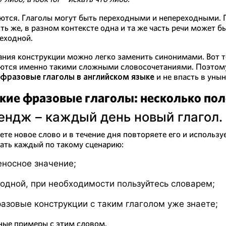
ются. Глаголы могут быть переходными и непереходными. П
ть же, в разном контексте одна и та же часть речи может 
реходной.
ния конструкции можно легко заменить синонимами. Вот то
уются именно такими сложными словосочетаниями. Поэтом
 фразовые глаголы в английском языке
и не впасть в унын
кие фразовые глаголы: несколько по
ендж – каждый день новый глагол.
ете новое слово и в течение дня повторяете его и использу
рать каждый по такому сценарию:
еносное значение;
одной, при необходимости пользуйтесь словарем;
азовые конструкции с таким глаголом уже знаете;
нные примеры с этим словом.