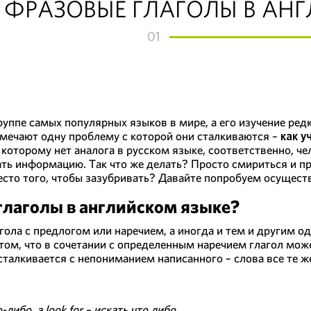
Ь ФРАЗОВЫЕ ГЛАГОЛЫ В АН
01
группе самых популярных языков в мире, а его изучение ре
тмечают одну проблему с которой они сталкиваются –
как у
, которому нет аналога в русском языке, соответственно, ч
ать информацию. Так что же делать? Просто смириться и п
место того, чтобы зазубривать? Давайте попробуем осущест
глаголы в английском языке?
агола с предлогом или наречием, а иногда и тем и другим 
том, что в сочетании с определенным наречием глагол мож
алкивается с непониманием написанного – слова все те же
-либо, а look for – искать что либо.