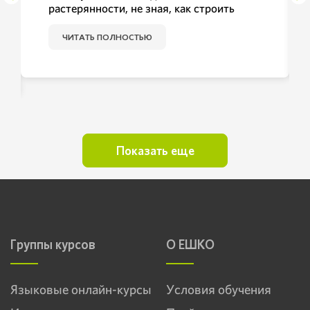
растерянности, не зная, как строить
дальнейшую жизнь. Однажды в газете
увидел рекламу ЕШКО и отправил
ЧИТАТЬ ПОЛНОСТЬЮ
заявку на обучение на курсе
«Английский для начинающих» .
Получив учебные материалы, я понял,
что сделал правильный выбор. Вот уже в
течение 10 лет я с удовольствием
обучаюсь на различных курсах ЕШКО. Я
изучил 9 языковых курсов (английский,
немецкий, французский, итальянский),
Показать еще
«Основы бухгалтерского учета»,
«Журналистика» . И не останавливаюсь
на достигнутом, в настоящее время я
изучаю восточные языки: китайский и
японский. В результате моих стараний я
получил приличную работу с хорошей
Группы курсов
зарплатой в одной торговой фирме.
О ЕШКО
Активно занимаюсь переводами на
иностранные языки. Я нашел себя! За
все это ЕШКО огромное спасибо!»
Языковые онлайн-курсы
Условия обучения