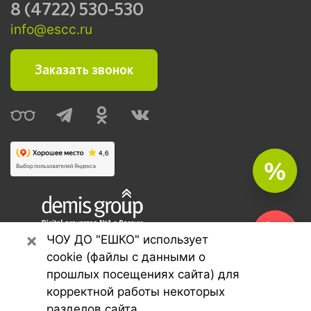
8 (4722) 530-530
info@escc.ru
Заказать звонок
%
×
Seo продвижение сайтов
ЧОУ ДО "ЕШКО" использует
Demis Group
cookie (файлы с данными о
прошлых посещениях сайта) для
корректной работы некоторых
©
"ЕШКО"
,
2026
.
разделов сайта.