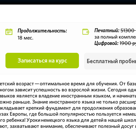
51300 
Печатный:
Продолжительность:
за полный компле
18 мес.
1900 р
Цифровой:
Записаться на курс
Бесплатный пробн
етский возраст — оптимальное время для обучения. От базы
ногом зависит успешность во взрослой жизни. Сегодня од
авыков является владение иностранным языком, и начинать
ожно раньше. Знание иностранного языка не только расширя
акладывает крепкий фундамент для продолжения образован
узах Европы, где большой популярностью пользуется немец
о ребенка! Уроки немецкого языка для детей в нашей школ
ают, захватывают внимание, обеспечивают полезный досуг