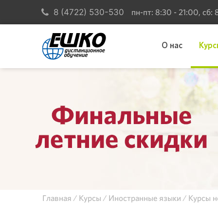
пн-пт: 8:30 - 21:00, сб:
8 (4722) 530-530
О нас
Курс
Главная
Курсы
Иностранные языки
Курсы н