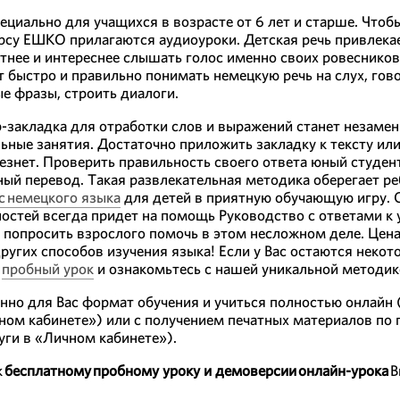
ециально для учащихся в возрасте от 6 лет и старше. Чтоб
рсу ЕШКО прилагаются аудиоуроки. Детская речь привлека
тнее и интереснее слышать голос именно своих ровесников,
 быстро и правильно понимать немецкую речь на слух, гов
е фразы, строить диалоги.
-закладка для отработки слов и выражений станет незам
ьные занятия. Достаточно приложить закладку к тексту или
счезнет. Проверить правильность своего ответа юный студе
ный перевод. Такая развлекательная методика оберегает р
с немецкого языка
для детей в приятную обучающую игру. 
ностей всегда придет на помощь Руководство с ответами к
 попросить взрослого помочь в этом несложном деле. Цен
ругих способов изучения языка! Если у Вас остаются неко
е
пробный урок
и ознакомьтесь с нашей уникальной методико
но для Вас формат обучения и учиться полностью онлайн 
ном кабинете») или с получением печатных материалов по 
уги в «Личном кабинете»).
к
бесплатному пробному уроку и демоверсии онлайн-урока
В