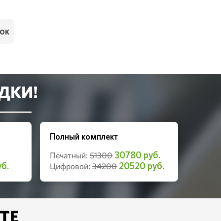
ок
ДКИ!
Полный комплект
30780 руб.
Печатный:
51300
б.
20520 руб.
Цифровой:
34200
ТЕ