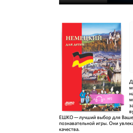
Д
м
н
м
з
в
ЕШКО — лучший выбор для Вашег
познавательной игры. Они увлек
качества.