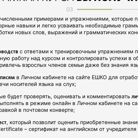
03
численными примерами и упражнениями, которые по
ворные навыки и легко усваивать необходимые грам
ботки новых слов, выражений и грамматических кон
ководств
с ответами к тренировочным упражнениям п
ную работу над курсом и контролировать успехи в о
ривлечь взрослых членов семьи даже без знания яз
аписям
в Личном кабинете на сайте ЕШКО для отрабо
ечи носителей языка на слух;
ли
рые будет проверять, оценивать и комментировать
полнять в режиме онлайн в Личном кабинете на са
равкой в почтовом конверте;
ест
, который позволит оценить приобретенные знани
ertificate – сертификат на английском от учредител