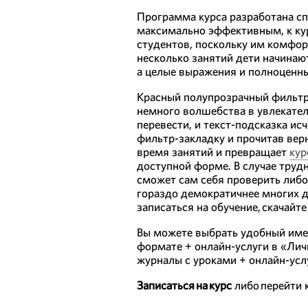
Программа курса разработана сп
максимально эффективным, к ку
студентов, поскольку им комфор
несколько занятий дети начинают
а целые выражения и полноценны
Красный полупрозрачный фильтр
немного волшебства в увлекател
перевести, и текст-подсказка и
фильтр-закладку и прочитав вер
время занятий и превращает
кур
доступной форме. В случае труд
сможет сам себя проверить либо
гораздо демократичнее многих д
записаться на обучение, скачайт
Вы можете выбрать удобный имен
формате + онлайн-услуги в «Лич
журналы с уроками + онлайн-усл
Записаться на курс
либо перейти 