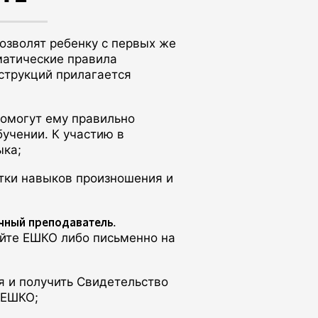
зволят ребенку с первых же
матические правила
струкций прилагается
омогут ему правильно
бучении. К участию в
ыка;
тки навыков произношения и
чный преподаватель
.
йте ЕШКО либо письменно на
я и получить Свидетельство
я ЕШКО;