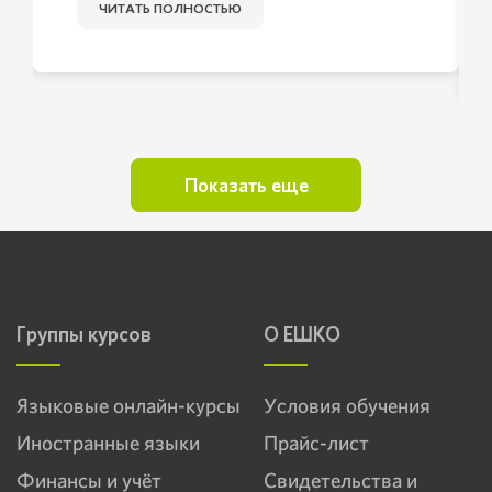
для себя ЕШКО. Курс
"Деловой
ЧИТАТЬ ПОЛНОСТЬЮ
английский"
очень понравился мне и
моей семье.
Выбирая курс, я не думала, что моя
жизнь изменится так быстро. Но она
изменилась и только в лучшую сторону.
Уроки приносят мне радость и знания,
которые очень важны для меня.
Показать еще
Обучаясь в такой замечательной школе,
я всем сердцем чувствую, что являюсь
членом дружной и очень умной семьи.
Человеку всегда нужно чувствовать, что
он важен и нужен кому-то.
Группы курсов
О ЕШКО
Языковые онлайн-курсы
Условия обучения
Иностранные языки
Прайс-лист
Финансы и учёт
Свидетельства и