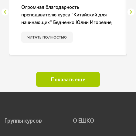
Огромная благодарность
преподавателю курса "Китайский для
начинающих" Бедненко Юлии Игоревне,
которая мне помогала с изучением
сложного языка. Я очень довольна
ЧИТАТЬ ПОЛНОСТЬЮ
курсом, Очень понятно оформлен
цифровой формат уроков. Онлайн-
версия уроков бесподобная, дает
возможность учиться правильному
произношению, в конце каждого урока
Показать еще
дается проверочный тест на закрепление
материала. Очень полезный курс, дает
возможность познакомиться с
традициями и культурой Китая. Очень
полезный курс. Спасибо школе!!
Группы курсов
О ЕШКО