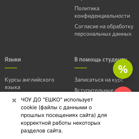
Политика
конфиденциальности
Согласие на обработку
персональных данных
Языки
В помощь студенту
%
Курсы английского
Записаться на курс
языка
Вступительные тесты
Курсы немецкого языка
×
ЧОУ ДО "ЕШКО" использует
Вопросы - ответы
Курсы французского
cookie (файлы с данными о
Отзывы
языка
прошлых посещениях сайта) для
Новости
корректной работы некоторых
Записаться
Курсы итальянского
разделов сайта.
Творчество студентов
языка