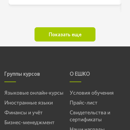
языковые курсы ЕШКО: английский,
немецкий, итальянский и японский).
Такого, как польский, курсов больше
нет. Особая благодарность тем, кто
придумал выносить все спряжения и
Показать еще
склонения в таблицы. Это очень
облегчило обучение. Курс польского
языка составлен таким образом, что не
только удобно изучать непростую
грамматику, но еще и очень интересно
читать все с юмором написанные
Группы курсов
рассказы. Стихи и прочие тексты.
О ЕШКО
Подборка текстов просто
замечательная.
Языковые онлайн-курсы
Условия обучения
Иностранные языки
Прайс-лист
Финансы и учёт
Свидетельства и
сертификаты
Бизнес-менеджмент
Наши награды