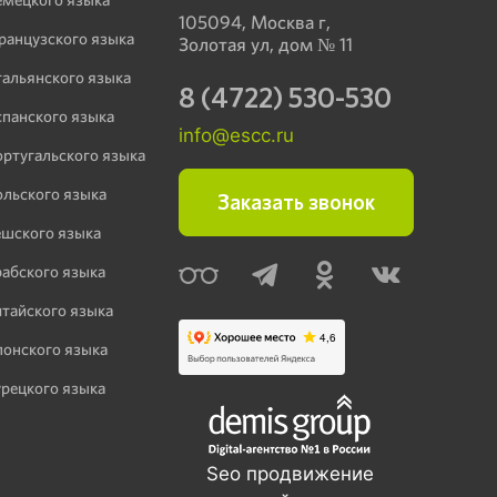
105094, Москва г,
ранцузского языка
Золотая ул, дом № 11
тальянского языка
8 (4722) 530-530
спанского языка
info@escc.ru
ортугальского языка
ольского языка
Заказать звонок
ешского языка
рабского языка
итайского языка
понского языка
урецкого языка
Seo продвижение