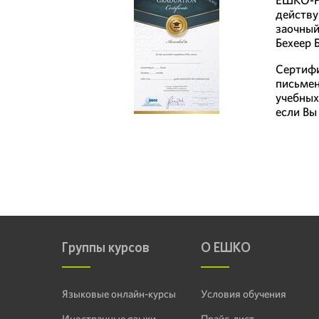
действу
заочный
Бехеер 
Сертифи
письмен
учебных
если Вы
Группы курсов
О ЕШКО
Языковые онлайн-курсы
Условия обучения
Иностранные языки
Прайс-лист