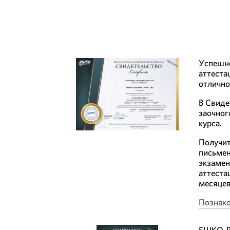
Успешно
аттеста
отлично
В Свиде
заочног
курса.
Получит
письмен
экзамен
аттеста
месяцев
Познако
ЕШКО-Ро