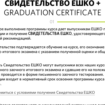
СВИДЕТЕЛЬСТВО ЕШКО +
GRADUATION CERTIFICATE
01
е выполнение программы курса дает выпускникам ЕШКО п
ции и получение
СВИДЕТЕЛЬСТВА ЕШКО
, удостоверяющего
й рекомендацией.
тельстве подтверждается обучение на курсе, его окончание
о итогового экзамена с указанием полученной оценки и общ
ь Свидетельство ЕШКО могут выпускники всех наших курс
ного заочного итогового экзамена и сдавшие его на полож
 проводится в форме письменного заочного тестирования.
ции входит в нормативный срок освоения программы курса 
.
миться с условиями получения Свидетельства ЕШКО
ссия является частью международной системы школ дист