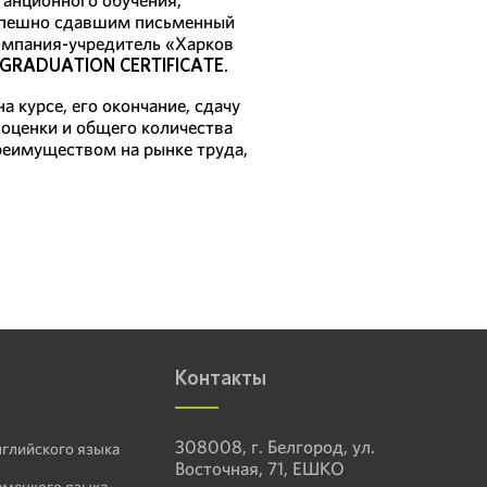
успешно сдавшим письменный
омпания-учредитель «Харков
GRADUATION CERTIFICATE
.
курсе, его окончание, сдачу
 оценки и общего количества
реимуществом на рынке труда,
Контакты
308008, г. Белгород, ул.
нглийского языка
Восточная, 71, ЕШКО
емецкого языка