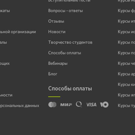
икаты
Вопросы - ответы
Курсы ф
Отзывы
Курсы и
льной организации
Новости
Курсы и
алы
Творчество студентов
Курсы п
Способы оплаты
Курсы п
ающих
Вебинары
Курсы ч
Блог
Курсы а
Курсы к
Способы оплаты
ьности
Курсы я
ерсональных данных
Курсы т