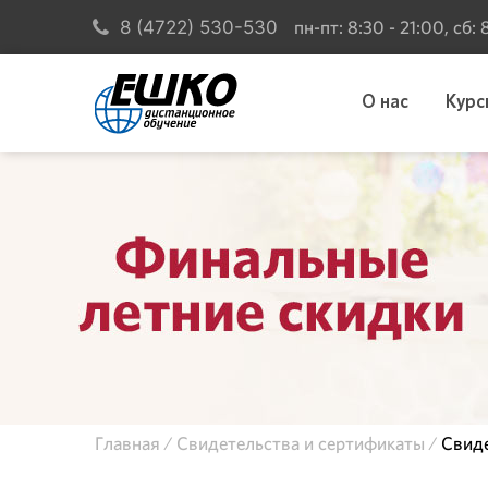
пн-пт: 8:30 - 21:00, сб:
8 (4722) 530-530
О нас
Курс
Главная
Свидетельства и сертификаты
Свиде