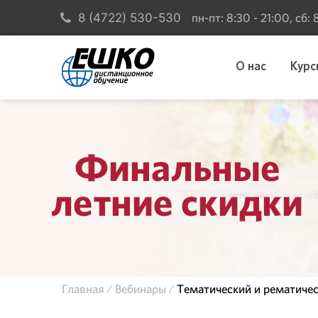
пн-пт: 8:30 - 21:00, сб:
8 (4722) 530-530
О нас
Курс
Главная
Вебинары
Тематический и рематиче