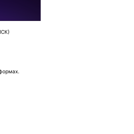
МСК)
формах.