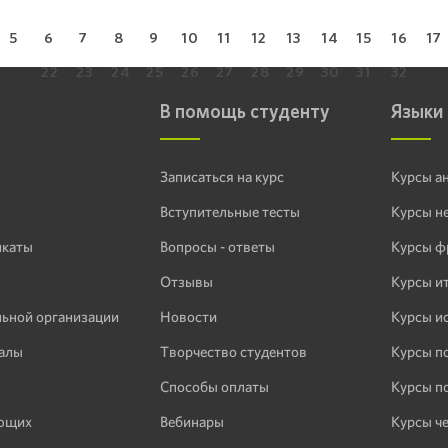
5
6
7
8
9
10
11
12
13
14
15
16
17
22
23
24
25
26
27
28
29
30
31
32
В помощь студенту
Языки
Записаться на курс
Курсы а
Вступительные тесты
Курсы н
икаты
Вопросы - ответы
Курсы ф
Отзывы
Курсы и
льной организации
Новости
Курсы и
алы
Творчество студентов
Курсы п
Способы оплаты
Курсы п
ающих
Вебинары
Курсы ч