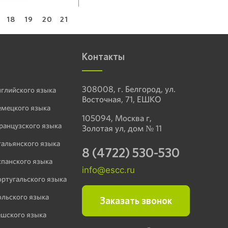
18
19
20
21
Контакты
308008, г. Белгород, ул.
нглийского языка
Восточная, 71, ЕШКО
емецкого языка
105094, Москва г,
ранцузского языка
Золотая ул, дом № 11
тальянского языка
8 (4722) 530-530
спанского языка
info@escc.ru
ортугальского языка
ольского языка
Заказать звонок
ешского языка