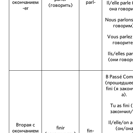
окончанием
parl-
Il/elle parle
(говорить)
-er
она говори
Nous parlon
говорим)
Vous parlez
говорите
Ils/elles pa
(они говор
В Passé Com
(прошедшее)
fini (я зако
а).
Tu as fini 
закончил/
Il/elle/on a 
Вторая с
finir
(он/он
окончанием
fin-