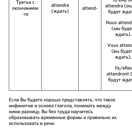
Третья с
attendre
attendra (о
окончанием
attend-
(ждать)
будет ждат
-re
Nous attend
(мы буд
ждать).
Vous atten
(вы буде
ждать).
Ils/elles
attendront 
будут ждат
Если Вы будете хорошо представлять, что такое
инфинитив и основа глагола, понимать между
ними разницу, Вы без труда научитесь
образовывать временные формы и правильно их
использовать в речи.