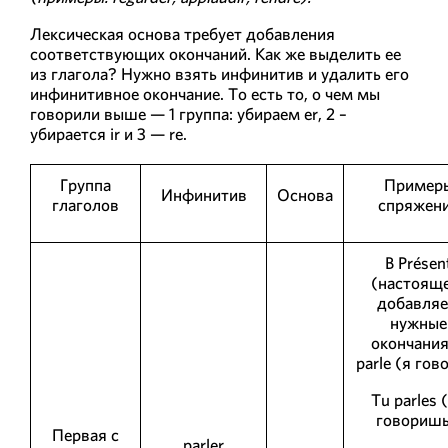
Лексическая основа требует добавления
соответствующих окончаний. Как же выделить ее
из глагола? Нужно взять инфинитив и удалить его
инфинитивное окончание. То есть то, о чем мы
говорили выше — 1 группа: убираем er, 2 –
убирается ir и 3 — re.
Группа
Пример
Инфинитив
Основа
глаголов
спряжен
В Présen
(настоящ
добавля
нужные
окончания
parle (я гов
Tu parles 
говоришь
Первая с
parler