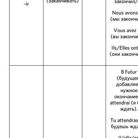
(заканчивать)
закончил/
-ir
Nous avons 
(мы закончи
Vous avez f
(вы закончи
Ils/Elles ont
(они законч
В Futur
(будуще
добавля
нужное
окончание
attendrai (я
ждать).
Tu attendra
будешь жда
Il/elle/o