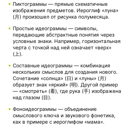
Пиктограммы — прямые схематичные
изображения предметов. Иероглиф «луна»
(月) произошел от рисунка полумесяца.
Простые идеограммы — символы,
передающие абстрактные понятия через
условные знаки. Например, горизонтальная
черта с точкой над ней означает «верх»
(上).
Составные идеограммы — комбинация
нескольких смыслов для создания нового.
Сочетание «солнца» (日) и «луны» (月)
образует знак «яркий» (明). Другой пример
— «смотреть» (看), где рука (手) изображена
над глазом (目).
Фоноидеограммы — объединение
смыслового ключа и звукового фонетика,
как в примере с иероглифом «мама».