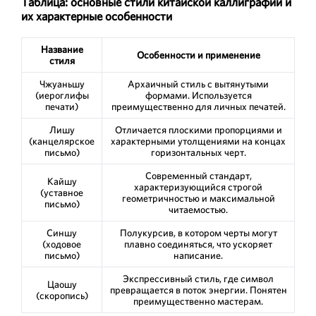
Таблица: основные стили китайской каллиграфии и
их характерные особенности
Название
Особенности и применение
стиля
Чжуаньшу
Архаичный стиль с вытянутыми
(иероглифы
формами. Используется
печати)
преимущественно для личных печатей.
Лишу
Отличается плоскими пропорциями и
(канцелярское
характерными утолщениями на концах
письмо)
горизонтальных черт.
Современный стандарт,
Кайшу
характеризующийся строгой
(уставное
геометричностью и максимальной
письмо)
читаемостью.
Синшу
Полукурсив, в котором черты могут
(ходовое
плавно соединяться, что ускоряет
письмо)
написание.
Экспрессивный стиль, где символ
Цаошу
превращается в поток энергии. Понятен
(скоропись)
преимущественно мастерам.