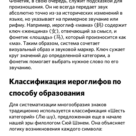
Фонетик, в свою очередь, служит подсказкой для
произношения. Он не всегда передает звук
абсолютно точно из-за исторических изменений в
языке, но указывает на примерное звучание или
рифму. Например, иероглиф «мама» (妈) содержит
ключ «женщина» (女), отвечающий за смысл, и
фонетик «лошадь» (马), который произносится как
«ма». Таким образом, система сочетает
визуальный образ и звуковой маркер. Ключ сужает
круг значений до определенной категории, а
фонетик помогает выбрать нужное слово по его
звучанию.
Классификация иероглифов по
способу образования
Для систематизации многообразия знаков
традиционно используется классификация «Шесть
категорий» (Лю шу), предложенная еще в начале
нашей эры филологом Сюй Шэнем. Она объясняет
логику возникновения каждого символа: