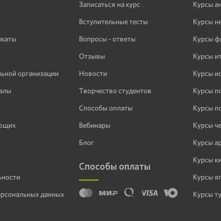
Записаться на курс
Курсы а
Вступительные тесты
Курсы н
икаты
Вопросы - ответы
Курсы ф
Отзывы
Курсы и
льной организации
Новости
Курсы и
алы
Творчество студентов
Курсы п
Способы оплаты
Курсы п
ающих
Вебинары
Курсы ч
Блог
Курсы а
Курсы к
Способы оплаты
ьности
Курсы я
ерсональных данных
Курсы т