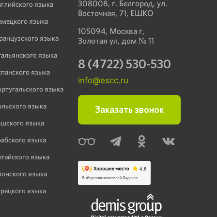
308008, г. Белгород, ул.
нглийского языка
Восточная, 71, ЕШКО
емецкого языка
105094, Москва г,
ранцузского языка
Золотая ул, дом № 11
тальянского языка
8 (4722) 530-530
спанского языка
info@escc.ru
ортугальского языка
ольского языка
Заказать звонок
ешского языка
рабского языка
итайского языка
понского языка
урецкого языка