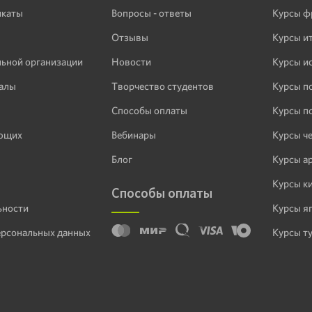
икаты
Вопросы - ответы
Курсы ф
Отзывы
Курсы и
льной организации
Новости
Курсы и
алы
Творчество студентов
Курсы п
Способы оплаты
Курсы п
ающих
Вебинары
Курсы ч
Блог
Курсы а
Курсы к
Способы оплаты
ьности
Курсы я
ерсональных данных
Курсы т