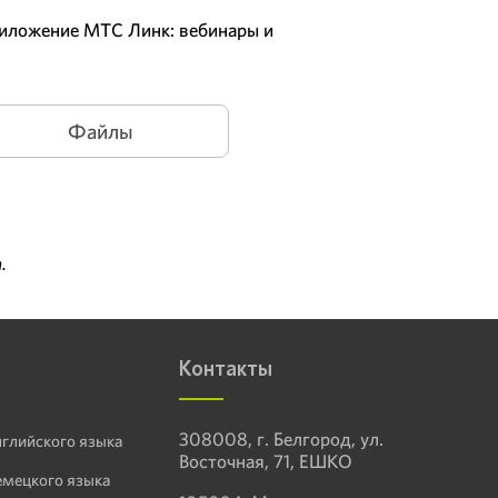
приложение МТС Линк: вебинары и
Файлы
.
Контакты
308008, г. Белгород, ул.
нглийского языка
Восточная, 71, ЕШКО
емецкого языка