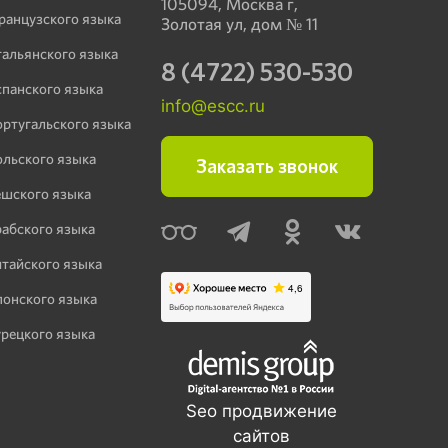
105094, Москва г,
ранцузского языка
Золотая ул, дом № 11
тальянского языка
8 (4722) 530-530
спанского языка
info@escc.ru
ортугальского языка
ольского языка
Заказать звонок
ешского языка
рабского языка
итайского языка
понского языка
урецкого языка
Seo продвижение
сайтов