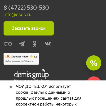
8 (4722) 530-530
info@escc.ru
Заказать звонок
%
×
Seo продвижение сайтов
ЧОУ ДО "ЕШКО" использует
Demis Group
cookie (файлы с данными о
прошлых посещениях сайта) для
корректной работы некоторых