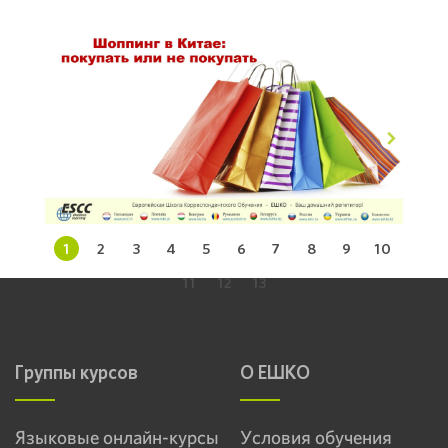
1
2
3
4
5
6
7
8
9
10
11
12
13
Группы курсов
О ЕШКО
Языковые онлайн-курсы
Условия обучения