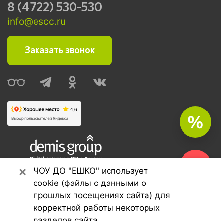
8 (4722) 530-530
info@escc.ru
Заказать звонок
%
×
Seo продвижение сайтов
ЧОУ ДО "ЕШКО" использует
Demis Group
cookie (файлы с данными о
прошлых посещениях сайта) для
корректной работы некоторых
©
"ЕШКО"
,
2026
.
разделов сайта.