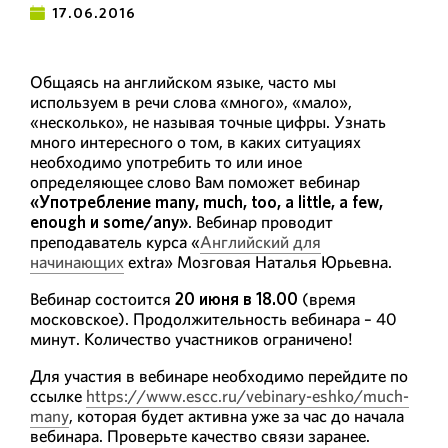
17.06.2016
Общаясь на английском языке, часто мы
используем в речи слова «много», «мало»,
«несколько», не называя точные цифры. Узнать
много интересного о том, в каких ситуациях
необходимо употребить то или иное
определяющее слово Вам поможет вебинар
«Употребление many, much, too, a little, a few,
enough и some/any»
. Вебинар проводит
преподаватель курса «
Английский для
начинающих
extra» Мозговая Наталья Юрьевна.
Вебинар состоится
20 июня в 18.00
(время
московское). Продолжительность вебинара – 40
минут. Количество участников ограничено!
Для участия в вебинаре необходимо перейдите по
ссылке
https://www.escc.ru/vebinary-eshko/much-
many
, которая будет активна уже за час до начала
вебинара. Проверьте качество связи заранее.