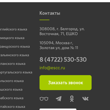
Контакты
308008, г. Белгород, ул.
нглийского языка
Восточная, 71, ЕШКО
емецкого языка
105094, Москва г,
ранцузского языка
Золотая ул, дом № 11
тальянского языка
8 (4722) 530-530
спанского языка
info@escc.ru
ортугальского языка
ольского языка
Заказать звонок
ешского языка
рабского языка
итайского языка