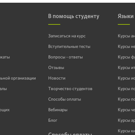
В помощь студенту
Языки
Записаться на курс
Курсы а
Вступительные тесты
Курсы н
икаты
Вопросы - ответы
Курсы ф
Отзывы
Курсы и
льной организации
Новости
Курсы и
алы
Творчество студентов
Курсы п
Способы оплаты
Курсы п
ающих
Вебинары
Курсы ч
Блог
Курсы а
Курсы к
Способы оплаты