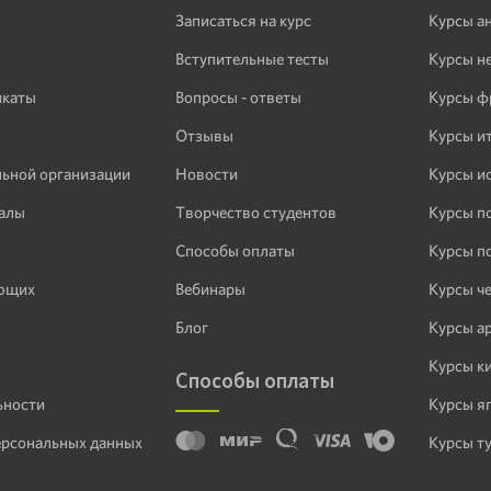
Записаться на курс
Курсы а
Вступительные тесты
Курсы н
икаты
Вопросы - ответы
Курсы ф
Отзывы
Курсы и
льной организации
Новости
Курсы и
алы
Творчество студентов
Курсы п
Способы оплаты
Курсы п
ающих
Вебинары
Курсы ч
Блог
Курсы а
Курсы к
Способы оплаты
ьности
Курсы я
ерсональных данных
Курсы т