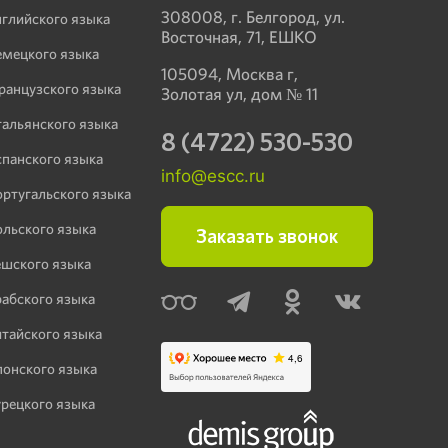
308008, г. Белгород, ул.
нглийского языка
Восточная, 71, ЕШКО
емецкого языка
105094, Москва г,
ранцузского языка
Золотая ул, дом № 11
тальянского языка
8 (4722) 530-530
спанского языка
info@escc.ru
ортугальского языка
ольского языка
Заказать звонок
ешского языка
рабского языка
итайского языка
понского языка
урецкого языка