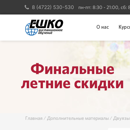
пн-пт: 8:30 - 21:00, сб:
8 (4722) 530-530
О нас
Курс
Главная
Дополнительные материалы
Двуязы