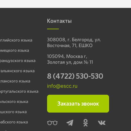
Контакты
308008, г. Белгород, ул.
нглийского языка
Восточная, 71, ЕШКО
емецкого языка
105094, Москва г,
ранцузского языка
Золотая ул, дом № 11
тальянского языка
8 (4722) 530-530
спанского языка
info@escc.ru
ортугальского языка
ольского языка
Заказать звонок
ешского языка
рабского языка