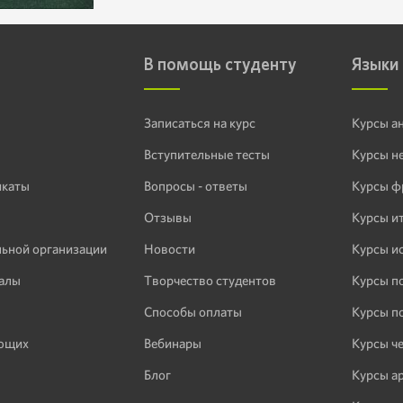
В помощь студенту
Языки
Записаться на курс
Курсы а
Вступительные тесты
Курсы н
икаты
Вопросы - ответы
Курсы ф
Отзывы
Курсы и
льной организации
Новости
Курсы и
алы
Творчество студентов
Курсы п
Способы оплаты
Курсы п
ающих
Вебинары
Курсы ч
Блог
Курсы а